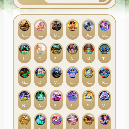
Cowboy Bullseye
Love Paradise
Black WuKong
Fa Fa Caishen
AI OF ZEUS
DJ Maxx
Joker
Demon Fox
Steampunk Heist
Alice Dream
Mecha Kaiju
Temple of Horus
Guan Yu
Dragon Festive
Viking Quest
Little Mermaid
Kaiju Battle
Kart Rush
Nexus Blade
Alien Invasion
Spider Woman
Space Cat
Felix The Robber
Valkyrie Profile