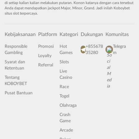
di setiap kalian kalian melakukan putaran. Konon katanya dengan cara tersebut
Anda dapat mendapatkan jackpot Major, Minor, Grand. Jadi inilah Koboybet
situs slot terpercaya.
Kebijaksanaan
Platform
Kategori
Dukungan
Komunitas
Responsible
Promosi
Hot
+855678
Telegra
Gambling
Games
35280
m
Loyalty
Syarat dan
Slots
Referral
Ketentuan
Live
Tentang
Casino
KOBOYBET
Race
Pusat Bantuan
Togel
Olahraga
Crash
Game
Arcade