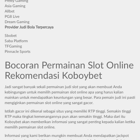
Pretty Gaming
Asia Gaming
Allbet
PG8 Live
Dream Gaming
Provider Judi Bola Terpercaya
Sbobet
Saba Platform
TFGaming
Pinnacle Sports
Bocoran Permainan Slot Online
Rekomendasi Koboybet
Jadi sangat banyak sekali permainan judi slot yang akan membuat Anda
kebingungan untuk memilih permainan slot online apa yang harus kalian
mainkan untuk mendapatkan keuntungan yang besar. Para pemain judi ini pasti
mengiginkan permainan slot online yang sangat gacor.
Istilah gacor ini dikenal sebagai situs yang memiliki RTP tinggi. Semakin tinggi
RTP maka tingkat kemenangannya pun akan semakin tinggi. Maka dari itu
Koboybet akan memberikan informasi yang sangat penting kepada kalian ketika
memilih permainan slot online.
Informasi yang kami berikan mungkin membuat Anda mendapatkan jackpot