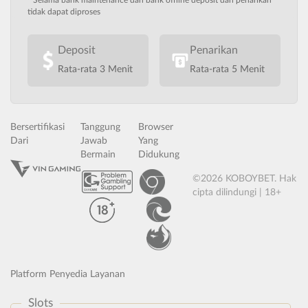
* Selama bank maintenance dan bank offline deposit dan penarikan
tidak dapat diproses
Deposit
Penarikan
Rata-rata 3 Menit
Rata-rata 5 Menit
Bersertifikasi
Tanggung
Browser
Dari
Jawab
Yang
Bermain
Didukung
©2026 KOBOYBET. Hak
cipta dilindungi | 18+
Platform Penyedia Layanan
Slots