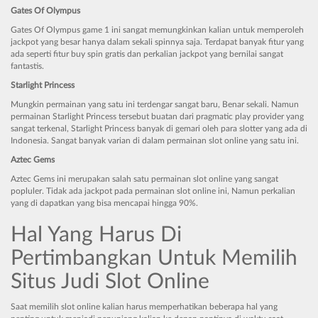
Gates Of Olympus
Gates Of Olympus game 1 ini sangat memungkinkan kalian untuk memperoleh
jackpot yang besar hanya dalam sekali spinnya saja. Terdapat banyak fitur yang
ada seperti fitur buy spin gratis dan perkalian jackpot yang bernilai sangat
fantastis.
Starlight Princess
Mungkin permainan yang satu ini terdengar sangat baru, Benar sekali. Namun
permainan Starlight Princess tersebut buatan dari pragmatic play provider yang
sangat terkenal, Starlight Princess banyak di gemari oleh para slotter yang ada di
Indonesia. Sangat banyak varian di dalam permainan slot online yang satu ini.
Aztec Gems
Aztec Gems ini merupakan salah satu permainan slot online yang sangat
popluler. Tidak ada jackpot pada permainan slot online ini, Namun perkalian
yang di dapatkan yang bisa mencapai hingga 90%.
Hal Yang Harus Di
Pertimbangkan Untuk Memilih
Situs Judi Slot Online
Saat memilih slot online kalian harus memperhatikan beberapa hal yang