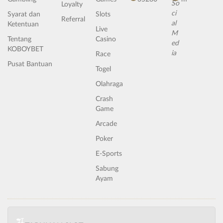
Loyalty
Syarat dan
Slots
Referral
Ketentuan
Live
Tentang
Casino
KOBOYBET
Race
Pusat Bantuan
Togel
Olahraga
Crash
Game
Arcade
Poker
E-Sports
Sabung
Ayam