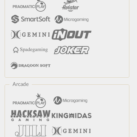
Arcade