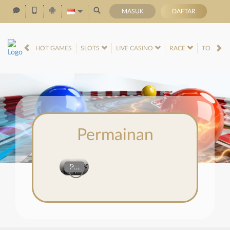
MASUK
DAFTAR
HOT GAMES
SLOTS
LIVE CASINO
RACE
TOGEL
Permainan
i