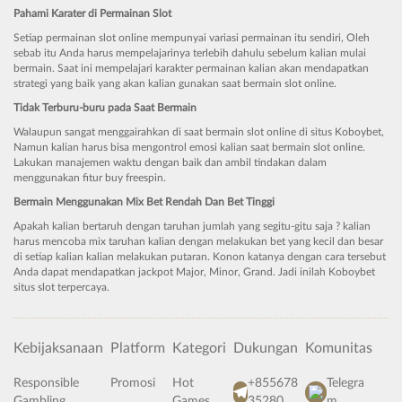
Pahami Karater di Permainan Slot
Setiap permainan slot online mempunyai variasi permainan itu sendiri, Oleh
sebab itu Anda harus mempelajarinya terlebih dahulu sebelum kalian mulai
bermain. Saat ini mempelajari karakter permainan kalian akan mendapatkan
strategi yang baik yang akan kalian gunakan saat bermain slot online.
Tidak Terburu-buru pada Saat Bermain
Walaupun sangat menggairahkan di saat bermain slot online di situs Koboybet,
Namun kalian harus bisa mengontrol emosi kalian saat bermain slot online.
Lakukan manajemen waktu dengan baik dan ambil tindakan dalam
menggunakan fitur buy freespin.
Bermain Menggunakan Mix Bet Rendah Dan Bet Tinggi
Apakah kalian bertaruh dengan taruhan jumlah yang segitu-gitu saja ? kalian
harus mencoba mix taruhan kalian dengan melakukan bet yang kecil dan besar
di setiap kalian kalian melakukan putaran. Konon katanya dengan cara tersebut
Anda dapat mendapatkan jackpot Major, Minor, Grand. Jadi inilah Koboybet
situs slot terpercaya.
Kebijaksanaan
Platform
Kategori
Dukungan
Komunitas
Responsible
Promosi
Hot
+855678
Telegra
Gambling
Games
35280
m