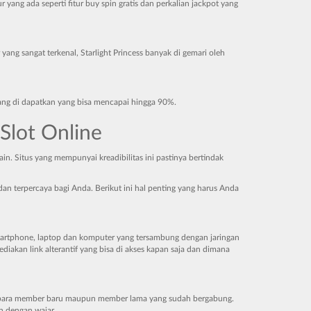
ang ada seperti fitur buy spin gratis dan perkalian jackpot yang
yang sangat terkenal, Starlight Princess banyak di gemari oleh
yang di dapatkan yang bisa mencapai hingga 90%.
Slot Online
n. Situs yang mempunyai kreadibilitas ini pastinya bertindak
an terpercaya bagi Anda. Berikut ini hal penting yang harus Anda
smartphone, laptop dan komputer yang tersambung dengan jaringan
iakan link alterantif yang bisa di akses kapan saja dan dimana
ntuk para member baru maupun member lama yang sudah bergabung.
n dengan wajar.