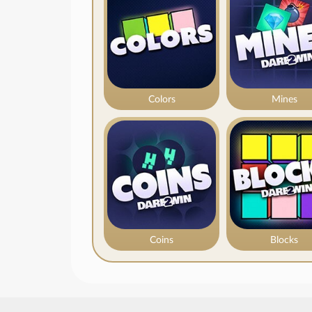
Colors
Mines
Coins
Blocks