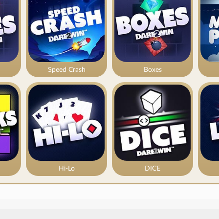
Speed Crash
Boxes
Hi-Lo
DICE