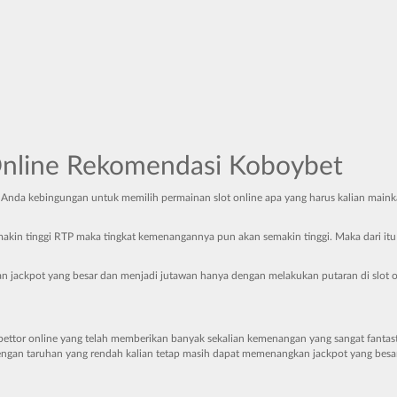
Online Rekomendasi Koboybet
t Anda kebingungan untuk memilih permainan slot online apa yang harus kalian mai
. Semakin tinggi RTP maka tingkat kemenangannya pun akan semakin tinggi. Maka dari 
ackpot yang besar dan menjadi jutawan hanya dengan melakukan putaran di slot onli
bettor online yang telah memberikan banyak sekalian kemenangan yang sangat fantast
engan taruhan yang rendah kalian tetap masih dapat memenangkan jackpot yang besar