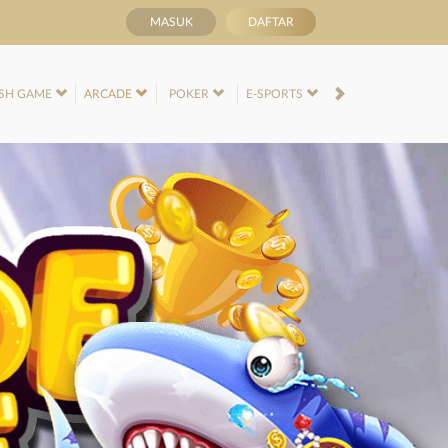
MASUK
DAFTAR
SH GAME
ARCADE
POKER
E-SPORTS
SABUNG AYAM