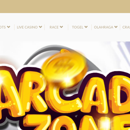
OTS
LIVE CASINO
RACE
TOGEL
OLAHRAGA
CRA