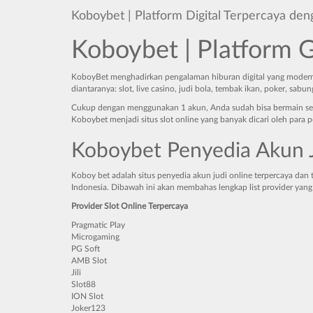
Koboybet | Platform Digital Terpercaya d
Koboybet | Platform 
KoboyBet menghadirkan pengalaman hiburan digital yang modern 
diantaranya: slot, live casino, judi bola, tembak ikan, poker, sab
Cukup dengan menggunakan 1 akun, Anda sudah bisa bermain semu
Koboybet menjadi situs slot online yang banyak dicari oleh para 
Koboybet Penyedia Akun J
Koboy bet adalah situs penyedia akun judi online terpercaya dan t
Indonesia. Dibawah ini akan membahas lengkap list provider yang 
Provider Slot Online Terpercaya
Pragmatic Play
Microgaming
PG Soft
AMB Slot
Jili
Slot88
ION Slot
Joker123