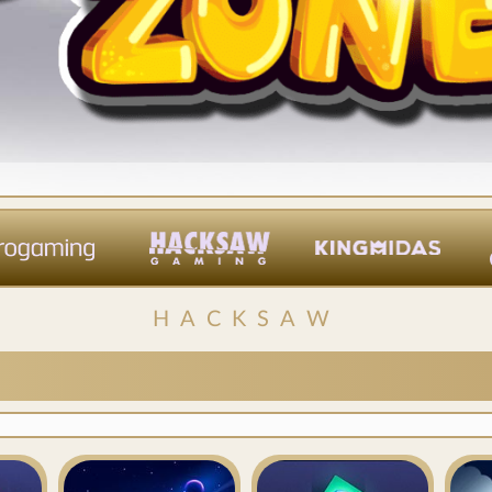
HACKSAW