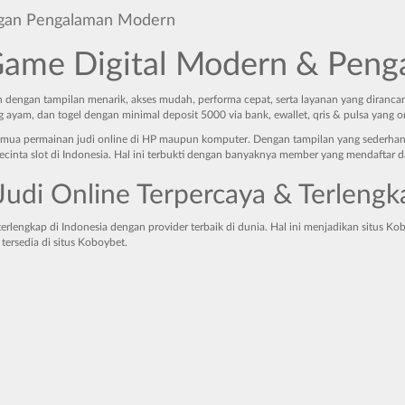
engan Pengalaman Modern
Game Digital Modern & Penga
dengan tampilan menarik, akses mudah, performa cepat, serta layanan yang diranc
ung ayam, dan togel dengan minimal deposit 5000 via bank, ewallet, qris & pulsa yang o
a permainan judi online di HP maupun komputer. Dengan tampilan yang sederhana in
pecinta slot di Indonesia. Hal ini terbukti dengan banyaknya member yang mendaftar d
udi Online Terpercaya & Terlengk
erlengkap di Indonesia dengan provider terbaik di dunia. Hal ini menjadikan situs Kob
tersedia di situs Koboybet.