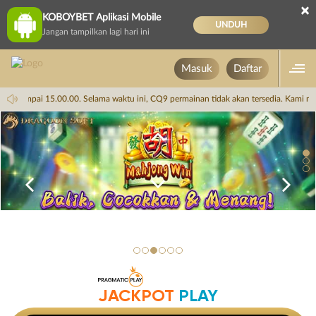
×
KOBOYBET Aplikasi Mobile
UNDUH
Jangan tampilkan lagi hari ini
Masuk
Daftar
.23 sampai 15.00.00. Selama waktu ini, CQ9 permainan tidak akan tersedia. Kami 
JACKPOT
PLAY