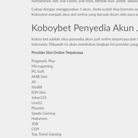
diantaranya: slot, live casino, judi bola, tembak ikan, poker, sab
Cukup dengan menggunakan 1 akun, Anda sudah bisa bermain semu
Koboybet menjadi situs slot online yang banyak dicari oleh para 
Koboybet Penyedia Akun J
Koboy bet adalah situs penyedia akun judi online terpercaya dan t
Indonesia. Dibawah ini akan membahas lengkap list provider yang 
Provider Slot Online Terpercaya
Pragmatic Play
Microgaming
PG Soft
AMB Slot
Jili
Slot88
ION Slot
Joker123
Live22
Playstar
Spade Gaming
Habanero
JDB
CQ9
Top Trend Gaming