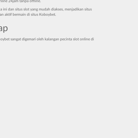
nline 24jam tanpa offline.
i dan situs slot yang mudah diakses, menjadikan situs
an aktif bermain di situs Koboybet.
ap
oybet sangat digemari oleh kalangan pecinta slot online di