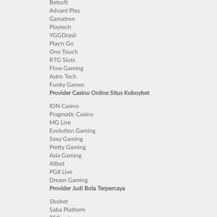
Betsoft
Advant Play
Gamatron
Playtech
YGGDrasil
Play'n Go
One Touch
RTG Slots
Flow Gaming
Astro Tech
Funky Games
Provider Casino Online Situs Koboybet
ION Casino
Pragmatic Casino
MG Live
Evolution Gaming
Sexy Gaming
Pretty Gaming
Asia Gaming
Allbet
PG8 Live
Dream Gaming
Provider Judi Bola Terpercaya
Sbobet
Saba Platform