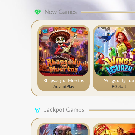
New Games
Rhapsody of Muertos
Wings of Iguazu
AdvantPlay
PG Soft
Jackpot Games