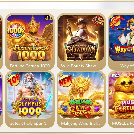
Fortune Garuda 1000
Wild Bounty Showdown
Way of
Gates of Olympus 1000
Mahjong Wins Triple Pot