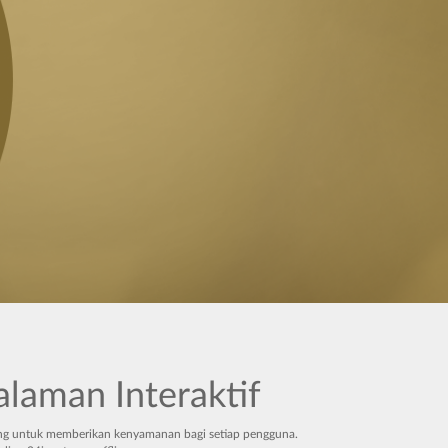
laman Interaktif
ang untuk memberikan kenyamanan bagi setiap pengguna.