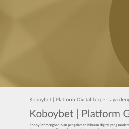
Koboybet | Platform Digital Terpercaya d
Koboybet | Platform 
KoboyBet menghadirkan pengalaman hiburan digital yang modern 