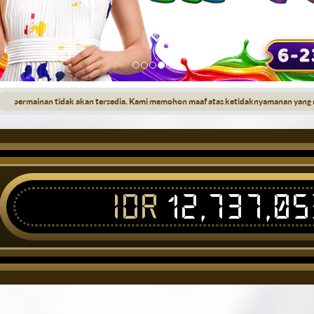
mainan tidak akan tersedia. Kami memohon maaf atas ketidaknyamanan yang mungkin
IDR
12,737,0