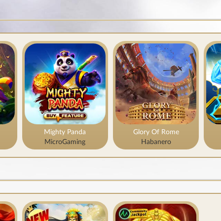
Mighty Panda
Glory Of Rome
MicroGaming
Habanero