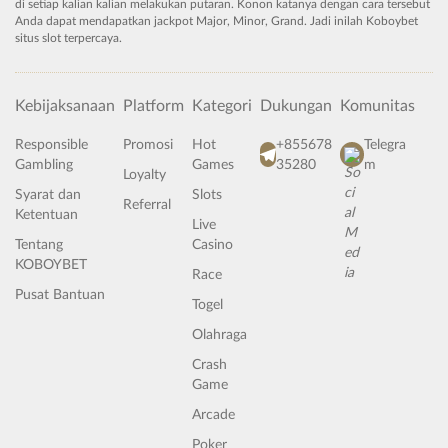
di setiap kalian kalian melakukan putaran. Konon katanya dengan cara tersebut
Anda dapat mendapatkan jackpot Major, Minor, Grand. Jadi inilah Koboybet
situs slot terpercaya.
Kebijaksanaan
Platform
Kategori
Dukungan
Komunitas
Responsible
Promosi
Hot
+855678
Telegra
Gambling
Games
35280
m
Loyalty
Syarat dan
Slots
Referral
Ketentuan
Live
Tentang
Casino
KOBOYBET
Race
Pusat Bantuan
Togel
Olahraga
Crash
Game
Arcade
Poker