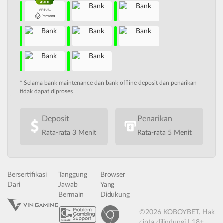
* Selama bank maintenance dan bank offline deposit dan penarikan
tidak dapat diproses
Deposit
Penarikan
Rata-rata 3 Menit
Rata-rata 5 Menit
Bersertifikasi
Tanggung
Browser
Dari
Jawab
Yang
Bermain
Didukung
©2026 KOBOYBET. Hak
cipta dilindungi | 18+