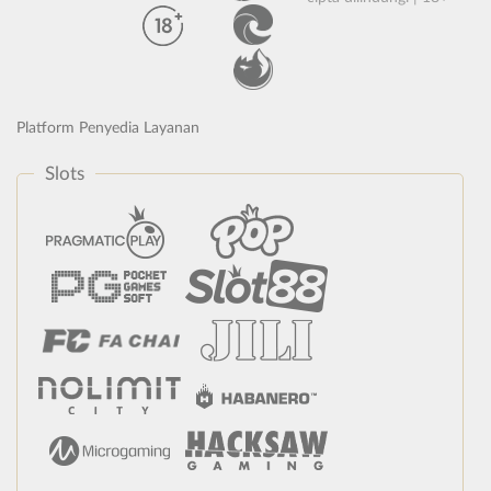
Platform Penyedia Layanan
Slots