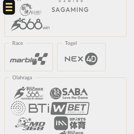
Race
Togel
Olahraga